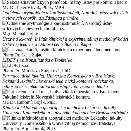
MUDr. Peter Hlivák, PhD., MPH
Oddelenie arytmológie a kardiostimulácií, Národný ústav srdcových
a cievnych chorôb, a.s.
Zástupca primára
Mgr. Michal Hojný
Ústavná lekáreň, Inštitút klinickej a experimentálnej medicíny
Vedúci
Ústavnej lekárne a Odboru centrálneho nákupu
PharmDr. Leila Zajac
LIDET s.r.o.
Konzultantka a školiteľka
PharmDr. Miroslava Snopková, PhD.
Farmaceutická fakulta, Univerzita Komenského v Bratislave;
Fakultná lekáreň; Slovenská lekárnická komora
Prodekanka,
odborná asistentka, odborná zástupkyňa, viceprezidentka
MUDr. Ľubomír Soják, PhD.
Klinika infektológie a geografickej medicíny Lekárskej fakulty
Univerzity Komenského a Univerzitnej nemocnice Bratislava
Primár
PharmDr. Boris Dudík, PhD.