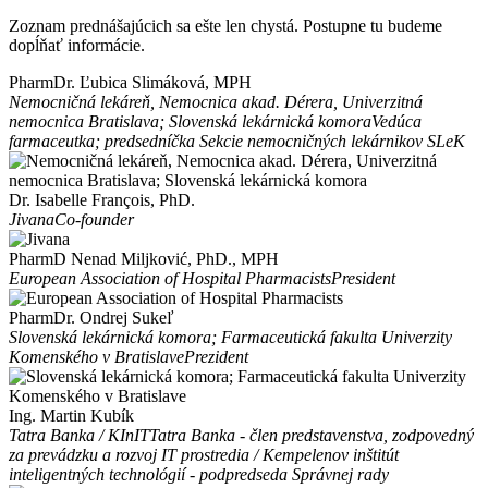
Zoznam prednášajúcich sa ešte len chystá. Postupne tu budeme
dopĺňať informácie.
PharmDr. Ľubica Slimáková, MPH
Nemocničná lekáreň, Nemocnica akad. Dérera, Univerzitná
nemocnica Bratislava; Slovenská lekárnická komora
Vedúca
farmaceutka; predsedníčka Sekcie nemocničných lekárnikov SLeK
Dr. Isabelle François, PhD.
Jivana
Co-founder
PharmD Nenad Miljković, PhD., MPH
European Association of Hospital Pharmacists
President
PharmDr. Ondrej Sukeľ
Slovenská lekárnická komora; Farmaceutická fakulta Univerzity
Komenského v Bratislave
Prezident
Ing. Martin Kubík
Tatra Banka / KInIT
Tatra Banka - člen predstavenstva, zodpovedný
za prevádzku a rozvoj IT prostredia / Kempelenov inštitút
inteligentných technológií - podpredseda Správnej rady