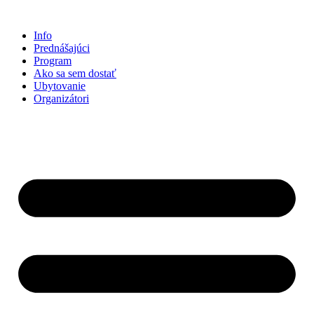
Preskočiť
na
Info
obsah
Prednášajúci
Program
Ako sa sem dostať
Ubytovanie
Organizátori