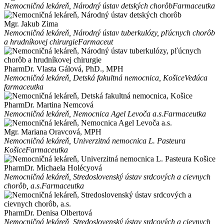
Nemocničná lekáreň, Národný ústav detských chorôb
Farmaceutka
Mgr. Jakub Zima
Nemocničná lekáreň, Národný ústav tuberkulózy, pľúcnych chorôb
a hrudníkovej chirurgie
Farmaceut
PharmDr. Vlasta Gálová, PhD., MPH
Nemocničná lekáreň, Detská fakultná nemocnica, Košice
Vedúca
farmaceutka
PharmDr. Martina Nemcová
Nemocničná lekáreň, Nemocnica Agel Levoča a.s.
Farmaceutka
Mgr. Mariana Oravcová, MPH
Nemocničná lekáreň, Univerzitná nemocnica L. Pasteura
Košice
Farmaceutka
PharmDr. Michaela Holécyová
Nemocničná lekáreň, Stredoslovenský ústav srdcových a cievnych
chorôb, a.s.
Farmaceutka
PharmDr. Denisa Olbertová
Nemocničná lekáreň, Stredoslovenský ústav srdcových a cievnych