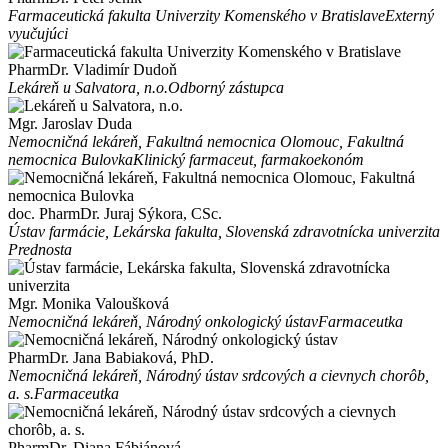
Farmaceutická fakulta Univerzity Komenského v Bratislave
Externý
vyučujúci
PharmDr. Vladimír Dudoň
Lekáreň u Salvatora, n.o.
Odborný zástupca
Mgr. Jaroslav Duda
Nemocničná lekáreň, Fakultná nemocnica Olomouc, Fakultná
nemocnica Bulovka
Klinický farmaceut, farmakoekonóm
doc. PharmDr. Juraj Sýkora, CSc.
Ústav farmácie, Lekárska fakulta, Slovenská zdravotnícka univerzita
Prednosta
Mgr. Monika Valoušková
Nemocničná lekáreň, Národný onkologický ústav
Farmaceutka
PharmDr. Jana Babiaková, PhD.
Nemocničná lekáreň, Národný ústav srdcových a cievnych chorôb,
a. s.
Farmaceutka
PharmDr. Diana Fábiánová