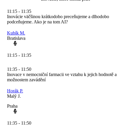
11:15 - 11:35
Inovácie väčšinou krátkodobo preceňujeme a dlhodobo
podceňujeme. Ako je na tom AI?
Kubík M.
Bratislava
11:15 - 11:35
11:35 - 11:50
Inovace v nemocniční farmacii ve vztahu k jejich hodnotě a
možnostem zavádění
Horák P.
Malý J.
Praha
11:35 - 11:50