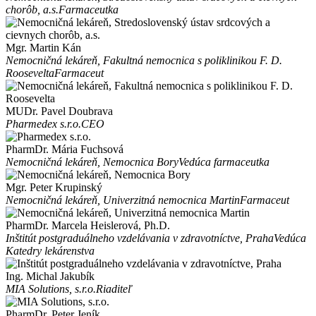
chorôb, a.s.
Farmaceutka
Mgr. Martin Kán
Nemocničná lekáreň, Fakultná nemocnica s poliklinikou F. D.
Roosevelta
Farmaceut
MUDr. Pavel Doubrava
Pharmedex s.r.o.
CEO
PharmDr. Mária Fuchsová
Nemocničná lekáreň, Nemocnica Bory
Vedúca farmaceutka
Mgr. Peter Krupinský
Nemocničná lekáreň, Univerzitná nemocnica Martin
Farmaceut
PharmDr. Marcela Heislerová, Ph.D.
Inštitút postgraduálneho vzdelávania v zdravotníctve, Praha
Vedúca
Katedry lekárenstva
Ing. Michal Jakubík
MIA Solutions, s.r.o.
Riaditeľ
PharmDr. Peter Jeník