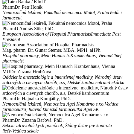
PharmDr. Petr Horák
Nemocničná lekáreň, Fakultná nemocnica Motol, Praha
Vedúci
farmaceut
PharmD András Süle, PhD.
European Association of Hospital Pharmacists
Immediate Past
President
Mag. pharm. Dr. Gunar Stemer, MBA, MPH, aHPh
Hospital pharmacy, Mein Hanusch-Krankenhaus, Vienna
Chief
pharmacist
MUDr. Zuzana Hrubšová
Oddelenie anesteziológie a intenzívnej medicíny, Národný ústav
srdcových a cievnych chorôb, a.s, Detské kardiocentrum
Lekárka
PharmDr. Hajnalka Komjáthy, PhD.
Nemocničná lekáreň, Nemocnica Agel Komárno s.r.o.
Vedúca
farmaceutka; hlavná klinická farmaceutka Agel SK
PharmDr. Zuzana Baťová, PhD.
Sekcia zdravotníckych pomôcok, Štátny ústav pre kontrolu
liečiv
Vedúca sekcie